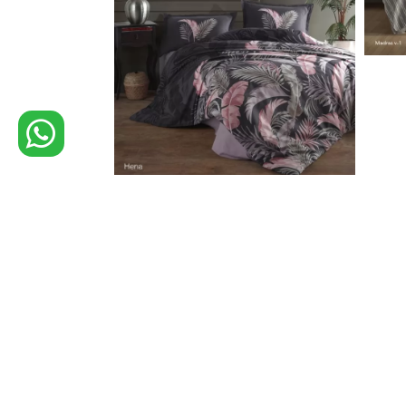
Maison
Propos de Nous
Prod
© 2026 YEG Textile
Tous les hachoirs à viand