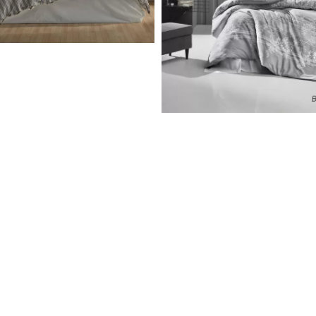
uction
Produits
Fabrics
e sont emballés.