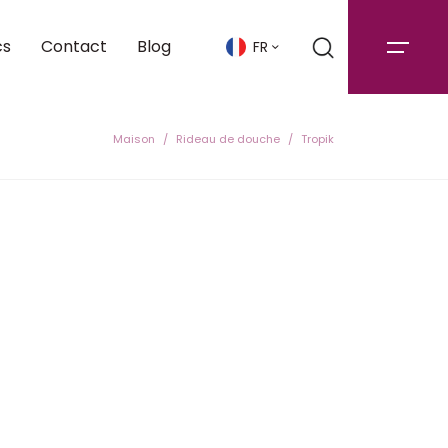
cs
Contact
Blog
FR
Maison
Rideau de douche
Tropik